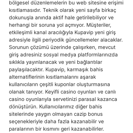
bölgesel düzenlemelerin bu web sitesine erişimi
kısıtlamasıdır. Teknik olarak yeni sayfa birkaç
dokunuşla anında aktif hale getirilebiliyor ve
herhangi bir soruna yol açmıyor. Müşteriler,
etkileşimli kanal aracılığıyla Kupavip yeni giriş
adresiyle ilgili periyodik güncellemeler alacaklar.
Sorunun çözümü üzerinde çalışırken, mevcut
giriş adresiniz sosyal medya platformlarınızda
sıklıkla yayınlanacak ve yeni bağlantılar
paylaşılacaktır. Kupavip, karmaşık bahis
alternatiflerinin kısıtlamalarını aşarak
kullanıcıların çeşitli kuponlar oluşturmasına
olanak tanıyor. Keyifli casino oyunları ve canlı
casino oyunlarıyla servetinizi parasal kazanca
dönüştürün. Kullanıcılarımız diğer bahis
sitelerinde yaygın olmayan cazip bonus
seçenekleriyle daha fazla kazanabilir ve
paralarının bir kısmını geri kazanabilirler.