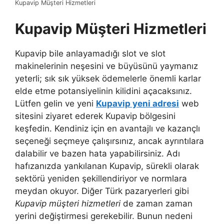
Kupavip Müşteri Hizmetleri
Kupavip Müşteri Hizmetleri
Kupavip bile anlayamadığı slot ve slot
makinelerinin neşesini ve büyüsünü yaymanız
yeterli; sık sık yüksek ödemelerle önemli karlar
elde etme potansiyelinin kilidini açacaksınız.
Lütfen gelin ve yeni
Kupavip yeni adresi
web
sitesini ziyaret ederek Kupavip bölgesini
keşfedin. Kendiniz için en avantajlı ve kazançlı
seçeneği seçmeye çalışırsınız, ancak ayrıntılara
dalabilir ve bazen hata yapabilirsiniz. Adı
hafızanızda yankılanan Kupavip, sürekli olarak
sektörü yeniden şekillendiriyor ve normlara
meydan okuyor. Diğer Türk pazaryerleri gibi
Kupavip müşteri hizmetleri
de zaman zaman
yerini değiştirmesi gerekebilir. Bunun nedeni