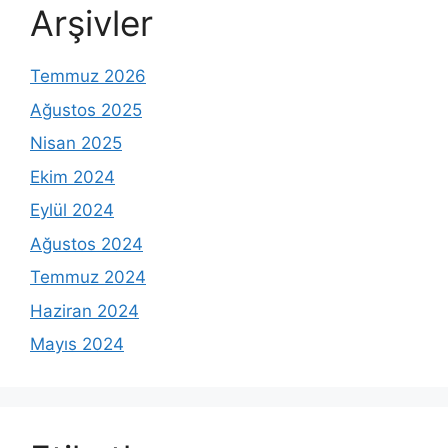
Arşivler
Temmuz 2026
Ağustos 2025
Nisan 2025
Ekim 2024
Eylül 2024
Ağustos 2024
Temmuz 2024
Haziran 2024
Mayıs 2024