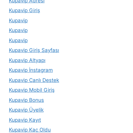
Kupavip Adresi
Kupavip Giriş
Kupavip
Kupavip
Kupavip
Kupavip Giriş Sayfası
Kupavip Altyapı
Kupavip İnstagram
Kupavip Canlı Destek
Kupavip Mobil Giriş
Kupavip Bonus
Kupavip Üyelik
Kupavip Kayıt
Kupavip Kaç Oldu