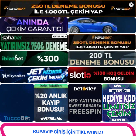
×
KUPAVIP GİRİŞ İÇİN TIKLAYINIZ!