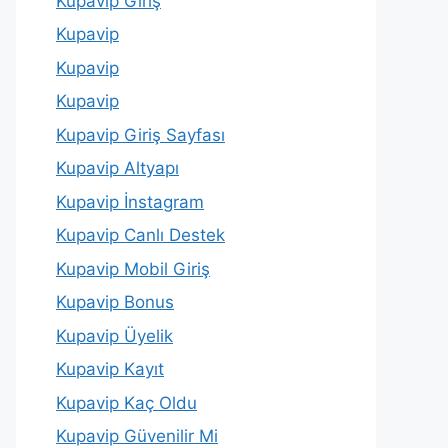
Kupavip Giriş
Kupavip
Kupavip
Kupavip
Kupavip Giriş Sayfası
Kupavip Altyapı
Kupavip İnstagram
Kupavip Canlı Destek
Kupavip Mobil Giriş
Kupavip Bonus
Kupavip Üyelik
Kupavip Kayıt
Kupavip Kaç Oldu
Kupavip Güvenilir Mi