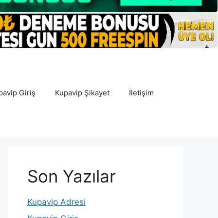
pavip Giriş
Kupavip Şikayet
İletişim
Son Yazılar
Kupavip Adresi