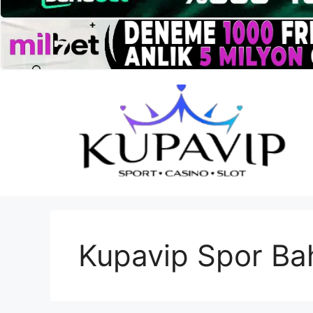
İçeriğe
atla
Kupavip Spor Bah