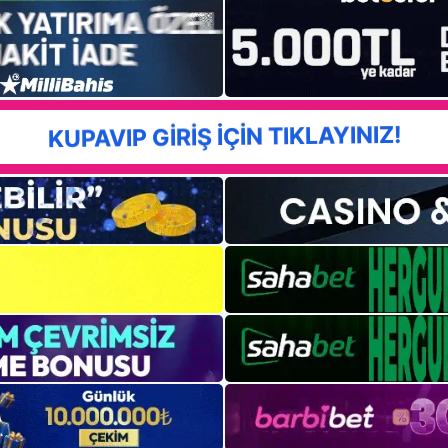
KUPAVIP GİRİŞ İÇİN TIKLAYINIZ!