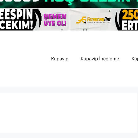
Kupavip
Kupavip İnceleme
Ku