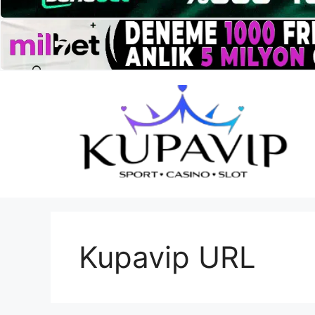
İçeriğe
atla
Kupavip URL