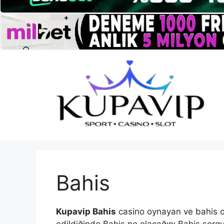
İçeriğe
atla
Bahis
Kupavip Bahis
casino oynayan ve bahis o