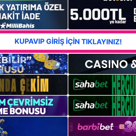
KUPAVIP GİRİŞ İÇİN TIKLAYINIZ!