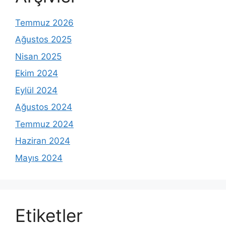
Temmuz 2026
Ağustos 2025
Nisan 2025
Ekim 2024
Eylül 2024
Ağustos 2024
Temmuz 2024
Haziran 2024
Mayıs 2024
Etiketler