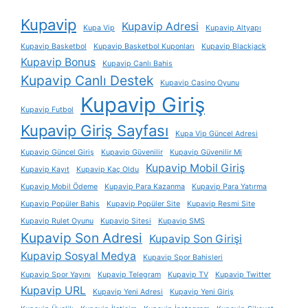
Kupavip
Kupavip Adresi
Kupa Vip
Kupavip Altyapı
Kupavip Basketbol
Kupavip Basketbol Kuponları
Kupavip Blackjack
Kupavip Bonus
Kupavip Canlı Bahis
Kupavip Canlı Destek
Kupavip Casino Oyunu
Kupavip Giriş
Kupavip Futbol
Kupavip Giriş Sayfası
Kupa Vip Güncel Adresi
Kupavip Güncel Giriş
Kupavip Güvenilir
Kupavip Güvenilir Mi
Kupavip Mobil Giriş
Kupavip Kayıt
Kupavip Kaç Oldu
Kupavip Mobil Ödeme
Kupavip Para Kazanma
Kupavip Para Yatırma
Kupavip Popüler Bahis
Kupavip Popüler Site
Kupavip Resmi Site
Kupavip Rulet Oyunu
Kupavip Sitesi
Kupavip SMS
Kupavip Son Adresi
Kupavip Son Girişi
Kupavip Sosyal Medya
Kupavip Spor Bahisleri
Kupavip Spor Yayını
Kupavip Telegram
Kupavip TV
Kupavip Twitter
Kupavip URL
Kupavip Yeni Adresi
Kupavip Yeni Giriş