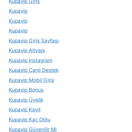
Kupavip Giriş
Kupavip
Kupavip
Kupavip
Kupavip Giriş Sayfası
Kupavip Altyapı
Kupavip İnstagram
Kupavip Canlı Destek
Kupavip Mobil Giriş
Kupavip Bonus
Kupavip Üyelik
Kupavip Kayıt
Kupavip Kaç Oldu
Kupavip Güvenilir Mi