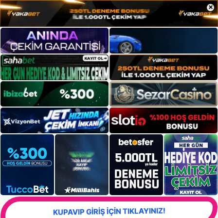
×
KUPAVIP GİRİŞ İÇİN TIKLAYINIZ!