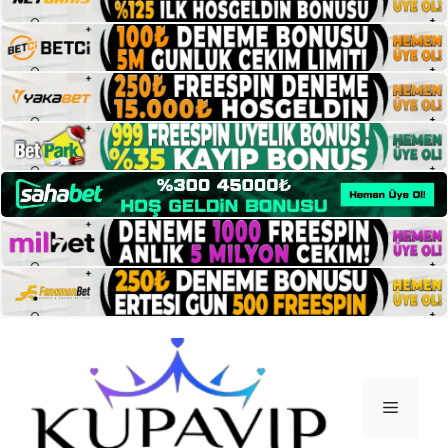
İçeriğe
atla
Menü