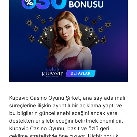
Kupavip Casino Oyunu Şirket, ana sayfada mali
süreçlerine ilişkin ayrıntılı bir açıklama yaptı ve
bu bilgilerin güncellenebileceğini ancak yerel
destekten erişilebileceğini belirtmek önemlidir.
Kupavip Casino Oyunu, basit ve özlü geri
çekilme stratejisiyle öne çıkıyor. Hiçbir zorluk