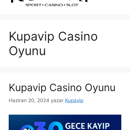
Kupavip Casino
Oyunu
Kupavip Casino Oyunu
Haziran 20, 2024
yazar
Kupavip