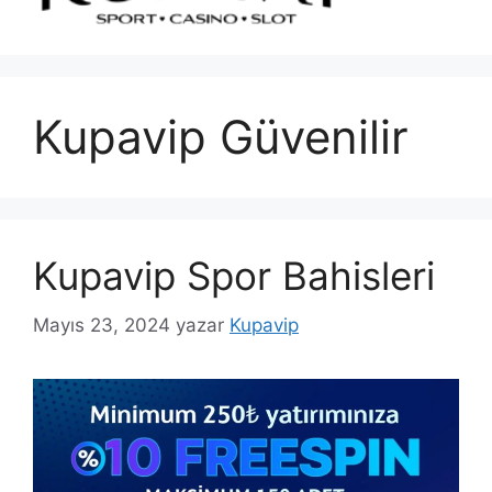
Kupavip Güvenilir
Kupavip Spor Bahisleri
Mayıs 23, 2024
yazar
Kupavip