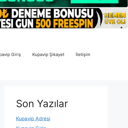
pavip Giriş
Kupavip Şikayet
İletişim
Son Yazılar
Kupavip Adresi